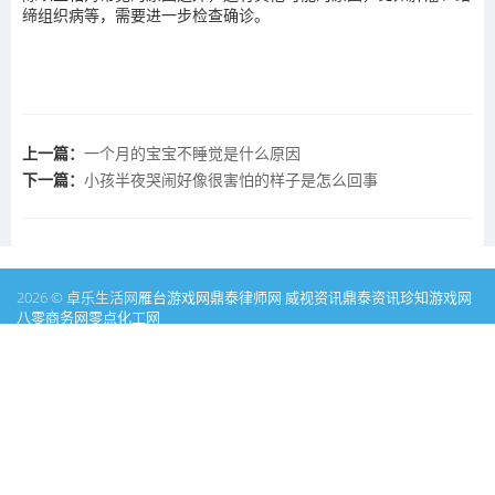
缔组织病等，需要进一步检查确诊。
上一篇：
一个月的宝宝不睡觉是什么原因
下一篇：
小孩半夜哭闹好像很害怕的样子是怎么回事
2026 © 卓乐生活网
雁台游戏网
鼎泰律师网
威视资讯
鼎泰资讯
珍知游戏网
八零商务网
零点化工网