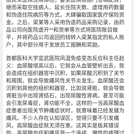
居民来医院住院体检；要求医院各部门互相配合，
继而采取空挂病人、延长住院天数、虚增用药数量
和伪造住院病历等方式，大肆骗取国家医疗保险资
金。之后，梁某等人采用伪造药品采购记录，由药
品公司向医院虚开**和货单等方式将医院账目做
平，并将药品公司返回的钱转入梁某指定的私人账
户，其中部分用于发放员工报酬和奖励。
首都医科大学宣武医院风湿免疫变态反应科主任赵
义：血尿酸增高以后，它就会从血管壁析出去，就
会造成在组织器官中沉积，如果尿酸沉积到了关节
和周围，就会导致痛风性关节炎发生。血尿酸还会
沉积到其他的组织和器官，比如说肾脏，就会导致
肾脏当中出现肾结石，出现尿酸性肾病，甚至可能
会引发尿毒症，肾功能不全，这样的一当高尿酸血
症患者出现关节肿痛症状时，就意味着已经发展为
痛风。不少人存在认知误区，觉得只要不引发痛
风，高尿酸血症就无须在意。这其实是极其错误
的。高尿酸血症和痛风是一个连续、慢性的病理过