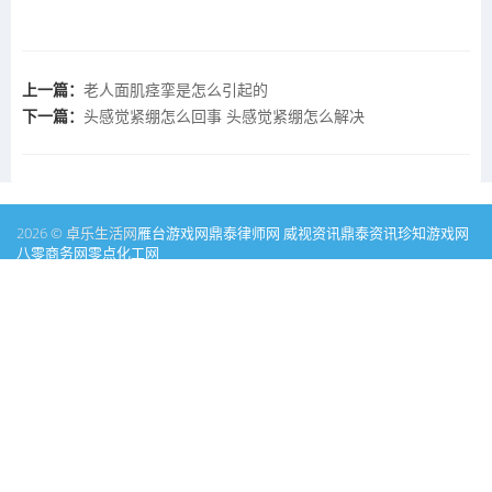
上一篇：
老人面肌痉挛是怎么引起的
下一篇：
头感觉紧绷怎么回事 头感觉紧绷怎么解决
2026 © 卓乐生活网
雁台游戏网
鼎泰律师网
威视资讯
鼎泰资讯
珍知游戏网
八零商务网
零点化工网