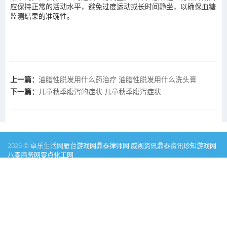
应保持正常的活动水平，避免过度运动或长时间静坐，以确保血糖
监测结果的准确性。
上一篇：
油脂性脱发用什么药治疗 油脂性脱发用什么洗头膏
下一篇：
儿童秋季腹泻的症状 儿童秋季腹泻症状
2026 © 卓乐生活网
雁台游戏网
鼎泰律师网
威视资讯
鼎泰资讯
珍知游戏网
八零商务网
零点化工网