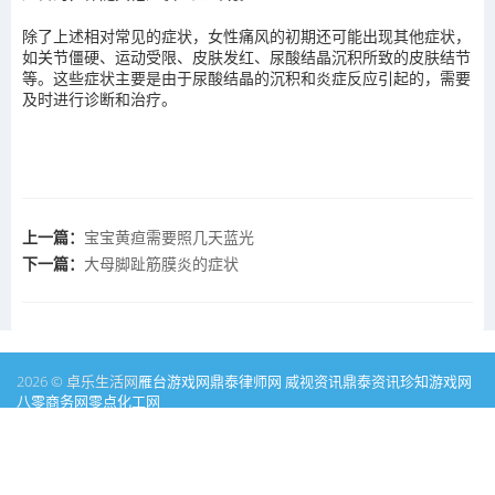
除了上述相对常见的症状，女性痛风的初期还可能出现其他症状，
如关节僵硬、运动受限、皮肤发红、尿酸结晶沉积所致的皮肤结节
等。这些症状主要是由于尿酸结晶的沉积和炎症反应引起的，需要
及时进行诊断和治疗。
上一篇：
宝宝黄疸需要照几天蓝光
下一篇：
大母脚趾筋膜炎的症状
2026 © 卓乐生活网
雁台游戏网
鼎泰律师网
威视资讯
鼎泰资讯
珍知游戏网
八零商务网
零点化工网