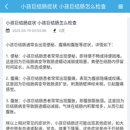
小孩巨结肠症状 小孩巨结肠怎么检查
小孩巨结肠症状 小孩巨结肠怎么检查
2025-03-19 03:03:08
0
次
小孩巨结肠通常会出现便秘、腹痛和腹胀等症状，详情如下：
1. 便秘：小孩巨结肠患者常常出现便秘，即排便不畅或排便困难。
这是因为巨结肠病变导致肠道蠕动减弱或阻塞，粪便在结肠内停留
时间延长，从而造成便秘。
2. 腹痛：小孩巨结肠患者常常出现腹痛，表现为腹部隐痛或绞痛。
这是因为巨结肠病变导致肠道扩张，刺激肠壁神经末梢，引起腹痛
感觉。
3. 腹胀：小孩巨结肠患者常常出现腹胀，即腹部膨胀感。这是因为
巨结肠病变导致肠道蠕动减弱，气体在结肠内积聚增多，从而引起
腹胀。
除以上相对常见的症状外，小孩巨结肠还可能出现其他症状，如大
便中带有血液或黏液、贫血、体重下降等。这些症状是由于巨结肠