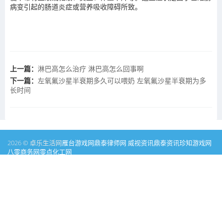
病变引起的肠道炎症或营养吸收障碍所致。
上一篇：
淋巴高怎么治疗 淋巴高怎么回事啊
下一篇：
左氧氟沙星半衰期多久可以喂奶 左氧氟沙星半衰期为多
长时间
2026 © 卓乐生活网
雁台游戏网
鼎泰律师网
威视资讯
鼎泰资讯
珍知游戏网
八零商务网
零点化工网