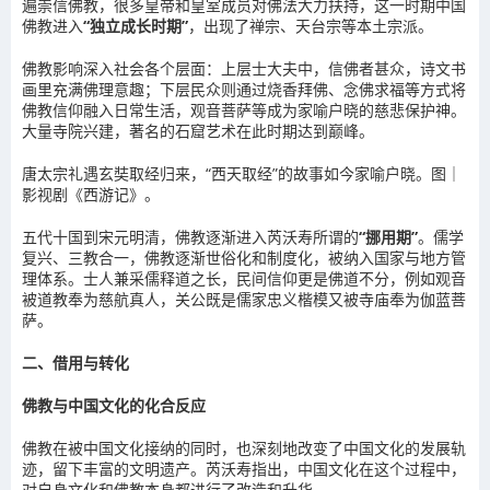
遍崇信佛教，很多皇帝和皇室成员对佛法大力扶持，这一时期中国
佛教进入
“独立成长时期”
，出现了禅宗、天台宗等本土宗派。
佛教影响深入社会各个层面：上层士大夫中，信佛者甚众，诗文书
画里充满佛理意趣；下层民众则通过烧香拜佛、念佛求福等方式将
佛教信仰融入日常生活，观音菩萨等成为家喻户晓的慈悲保护神。
大量寺院兴建，著名的石窟艺术在此时期达到巅峰。
唐太宗礼遇玄奘取经归来，“西天取经”的故事如今家喻户晓。图｜
影视剧《西游记》。
五代十国到宋元明清，佛教逐渐进入芮沃寿所谓的
“挪用期”
。儒学
复兴、三教合一，佛教逐渐世俗化和制度化，被纳入国家与地方管
理体系。士人兼采儒释道之长，民间信仰更是佛道不分，例如观音
被道教奉为慈航真人，关公既是儒家忠义楷模又被寺庙奉为伽蓝菩
萨。
二、借用与转化
佛教与中国文化的化合反应
佛教在被中国文化接纳的同时，也深刻地改变了中国文化的发展轨
迹，留下丰富的文明遗产。
芮沃寿指出，
中国文化在这个过程中，
对自身文化和佛教本身都进行了改造和升华。