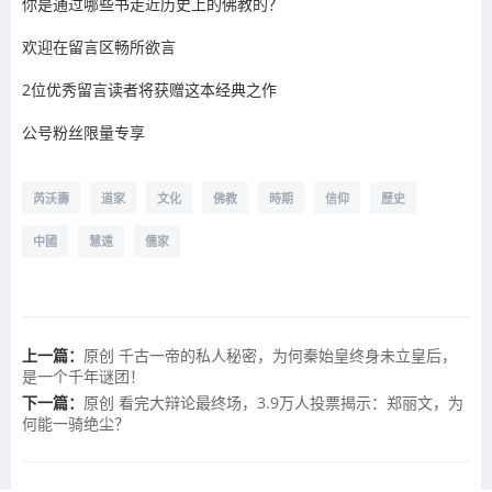
你是通过哪些书走近历史上的佛教的？
欢迎在留言区畅所欲言
2位优秀留言读者将获赠这本经典之作
公号粉丝限量专享
芮沃壽
道家
文化
佛教
時期
信仰
歷史
中國
慧遠
儒家
上一篇：
原创 千古一帝的私人秘密，为何秦始皇终身未立皇后，
是一个千年谜团！
下一篇：
原创 看完大辩论最终场，3.9万人投票揭示：郑丽文，为
何能一骑绝尘？