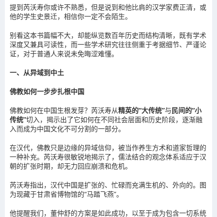
提到芮沃寿你或许不熟悉，但是说到和他比肩的汉学家费正清，或
他的学生史景迁，相信你一定不会陌生。
别看这本书篇幅不大，却能纵览数百年历史而结构清晰，既有学术
深度又兼具可读性，而一些学术研究往往侧重于考据细节、严谨论
证，对于普通人来说未免晦涩难懂。
一、从异域到中土
佛教如何一步步扎根中国
佛教如何在中国生根发芽？芮沃寿从
精英的“大传统”
与
民间的“小
传统”
切入，揭示出了它如何在不同社会层面和历史阶段，逐渐融
入而成为中国文化不可分割的一部分。
在汉代，佛教只是边缘的异域信仰，被当作养生方术和道家哲理的
一种补充。芮沃寿很敏锐地揭示了，儒法结合的观念体系适应于汉
朝的扩张时期，却无力回应崩溃和危机。
芮沃寿指出，汉代中国是扩张的、忙碌而充满生机的、外向的。图
为现藏于甘肃省博物馆的“马踏飞燕”。
他提醒我们，董仲舒的方案是如此成功，以至于成为包含一切系统