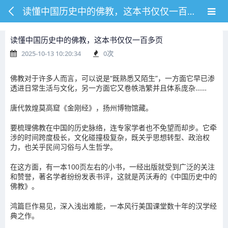
读懂中国历史中的佛教，这本书仅仅一百多页
读懂中国历史中的佛教，这本书仅仅一百多页
2025-10-13 10:20:34
0
次
佛教对于许多人而言，可以说是“既熟悉又陌生”，一方面它早已渗
透进日常生活与文化，另一方面它又卷帙浩繁并且体系庞杂……
唐代敦煌莫高窟《金刚经》，扬州博物馆藏。
要梳理佛教在中国的历史脉络，连专家学者也不免望而却步。它牵
涉的时间跨度极长，文化碰撞极复杂，既关乎思想转型、政治权
力，也关乎民间习俗与人生哲学。
在这方面，有一本100页左右的小书，一经出版就受到广泛的关注
和赞誉，著名学者纷纷发表书评，这就是芮沃寿的《中国历史中的
佛教》。
鸿篇巨作易见，深入浅出难能，一本风行美国课堂数十年的汉学经
典之作。