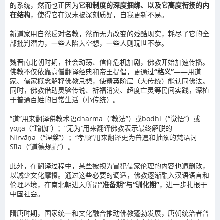
的系统，然而也正因为
它和制度的深度捆绑、以及它高度衔接的内
在结构
，使得它在汉末被深刻质疑，自我更新不易。
新道家用自然反对名教，然而无力改变的残酷现实，耗尽了它的全
部批判潜力，一些人陷入空想，一些人则玩世不恭。
魏晋南北朝时期，社会动荡、信仰危机加剧，佛教开始加速传播。
佛教不仅依靠高僧翻译经典和帝王提倡，更通过
“格义”
——用道
家、儒家概念解释佛教思想，使精英阶层（大传统）能认同佛法。
同时，佛教借助灵验传说、祈福消灾、超度亡灵等民间实践，深植
于普通百姓的日常生活（小传统）。
“道”用来翻译佛教术语dharma（“教法”）或bodhi（“觉悟”）或
yoga（“瑜伽”）；“无为”用来翻译佛教表示最终解脱的
Nirvāṇa（
“涅槃”）；“孝顺”用来翻译更为普遍和抽象的梵语词
S
īla
（“道德规范”）。
此外，在翻译过程中，某些被视为冒犯儒家伦理的内容也遭删改，
以减少文化摩擦。通过这些必要的调适，佛教逐渐融入汉语语言和
伦理环境，在南北朝进入所谓
“准备期”与
“驯化期”
，进一步扎根于
中国社会。
隋唐时期，国家统一和文化融合推动佛教蓬勃发展，唐朝统治者普