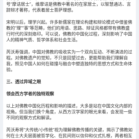
号“摩诘居士”，维摩诘是佛教中著名的在家居士，以智慧通达、言
辞辩才著称，代表着居士菩萨理想。
宋明以后，理学兴起。许多新儒家在理论构建和辩论模式中借鉴佛
教的“理”“事”等范畴，他们的用语、思路、辩证风格都带有佛教盛
行时代的深刻烙印。可以说，佛教的中国化过程，深刻影响了中国
人的精神气质、哲学体系和社会生活。
芮沃寿强调，中国对佛教的吸收实为一个双向互动、不断演进的过
程。对佛教遗产的觉知，不只是回望过去，更能帮助我们理解自
我，照见中国人如何在碰撞与融合中塑造独特的思想方式和生命体
验。
三、透过异域之眼
领会西方学者的独特观察
以上对佛教中国化历程和影响的描述，大多是站在中国文化内部的
视角。但当我们换个角度，从西方汉学家的眼光来看，会发现一些
不同的观察方式和解读。
芮沃寿将“大传统/小传统”视为理解佛教传播的关键，揭示了佛教如
何在士大夫层面被哲学化、在民间则以信仰和仪式扎根，两者相互