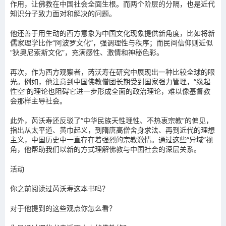
作用，让佛教在中国社会全面生根。而两个阶层的分隔，也是近代
知识分子致力面对和解决的问题。
他还善于用生动的西方意象为中国文化现象提供新角度，比如将新
儒家理学比作“阿波罗文化”，强调理性与秩序；而民间信仰则近似
“狄奥尼索斯文化”，充满感性、激情和神秘色彩。
再次，作为西方观察者，芮沃寿在研究中展现出一种比较全球的眼
光。例如，他注意到中国佛教僧团长期受到国家强力管理，“缘起
性空”的理论也阻碍它进一步形成全面的政治理论，难以像基督教
会那样主导社会。
此外，芮沃寿还反驳了“中华民族天性理性、不热衷宗教”的偏见，
指出从太平道、黄巾起义，到隋唐高僧舍身求法、再到近代的理想
主义，中国历史中一直存在着强烈的宗教激情。通过这些“异域”视
角，他帮助我们以新的方式理解佛教与中国社会的深层关系。
活动
你之前阅读过芮沃寿这本书吗？
对于他提到的这些观点你怎么看？