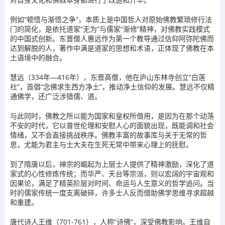
例如“顿悟与渐悟之争”，本质上是中国哲人对原始佛教繁琐修行法
门的简化，是依托道家“无为”与儒家“渐修”精神，对佛教实践模式
的中国式创新。东晋僧人惠远作为第一个教导通过信仰阿弥陀佛而
达到解脱的人，著作中满是道家的思想和术语，正体现了佛教在本
土语境中的融合。
慧远（334年—416年），东晋高僧，他在庐山东林寺创立“白莲
社”，首倡“念佛求生西方净土”，推动净土信仰的发展。慧远不仅精
通佛学，还广泛涉猎儒、道。
与此同时，佛教之所以能为国家和皇权所借用，是因为在那个动荡
不安的时代，它以普世伦理和安慰人心的面貌出现，既能调和社会
情绪，又不会直接挑战秩序。佛教丰富的故事库与关于无常的哲
思，尤能为君主与士大夫在生死无常中带来心理上的抚慰。
到了隋唐以后，禅宗的崛起为上层士人提供了精神激励，深化了道
家式的心性修炼传统；而华严、天台等宗派，则以宏阔的宇宙观和
因果论，满足了精英阶层对时间、命运与人生意义的哲学追问。当
时的儒家传统一度支离破碎，许多士人反而借助佛学思维寻求超越
和重建。
唐代诗人王维（701-761），人称“诗佛”，深受佛教影响。王维自