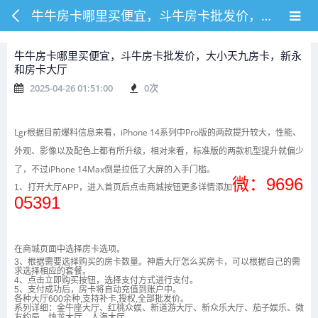
牛牛房卡哪里买便宜，斗牛房卡批发价，大小天九房卡，新永和房卡大厅
牛牛房卡哪里买便宜，斗牛房卡批发价，大小天九房卡，新永
和房卡大厅
2025-04-26 01:51:00
0
次
Lgr根据目前爆料信息来看，iPhone 14系列中Pro版的两款提升较大，性能、
外观、影像以及配色上都有所升级，相对来看，标准版的两款机型提升就偏少
了，不过iPhone 14Max倒是拉低了大屏的入手门槛。
微：9696
1、打开大厅APP，进入首页后点击商城按钮
更多详情添加
05391
在商城页面中选择房卡选项。
3、根据需要选择购买的房卡数量。神盾大厅怎么买房卡，可以根据自己的需
求选择相应的套餐。
4、点击立即购买按钮，选择支付方式进行支付。
5、支付成功后，房卡将自动充值到账户中。
各种大厅600余种,支持补卡,授权,全部批发价。
系列详细：金牛座大厅、红桃众娱、新道游大厅、新众乐大厅、茄子娱乐、微
友约局、烛龙大厅、人海大厅。