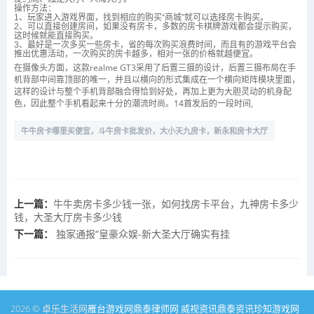
操作方法：
1、玩家进入游戏界面，找到相应的购买“商城”就可以选择房卡购买。
2、可以直接创建房间，如果没有房卡，多数的房卡棋牌游戏都会提示购买，
这时候就能直接购买。
3、最好是一次多买一些房卡，省的每次购买浪费时间，而且有的游戏平台会
推出优惠活动，一次购买的房卡越多，相对一张的价格就越便宜。
在摄像头方面，这款realme GT3采用了后置三摄的设计，后置三摄布局在手
机背部中间靠顶部的唯一，并且以横向的形式集成在一个横向矩阵模块里面，
这样的设计与整个手机背部融合得恰到好处，再加上更为大胆灵动的机身配
色，因此整个手机看起来十分的潮流时尚。14首发后的一段时间,
牛牛房卡哪里买便宜，斗牛房卡批发价，大小天九房卡，新永和房卡大厅
上一篇：
牛牛卖房卡多少钱一张，如何找房卡平台，九神房卡多少
钱，大圣大厅房卡多少钱
下一篇：
独家通报“皇豪众娱-新大圣大厅确实有挂
2026 © 卓乐生活网
雁台游戏网
鼎泰律师网
威视资讯
鼎泰资讯
珍知游戏网